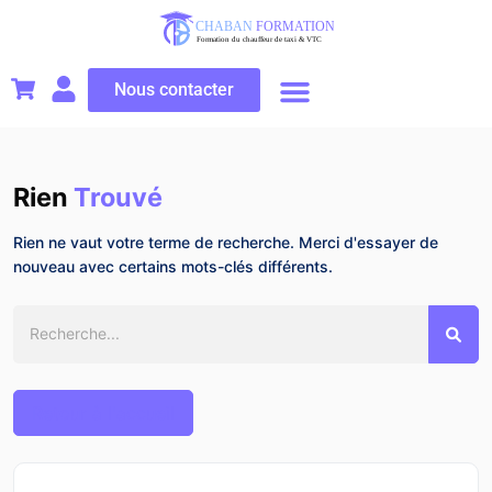
Nous contacter
Les formations VTC
Les formations Taxi
L’examen VTC
Mon compte
Rien
Trouvé
Rien ne vaut votre terme de recherche. Merci d'essayer de
nouveau avec certains mots-clés différents.
Retour à l'accueil