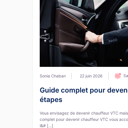
Sa
Sonia Chaban
22 juin 2026
Guide complet pour deveni
étapes
Vous envisagez de devenir chauffeur VTC mai
complet pour devenir chauffeur VTC vous accom
l&# [...]