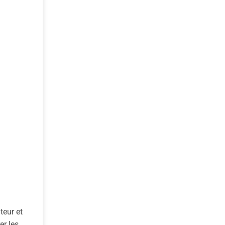
teur et
er les