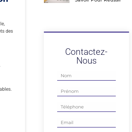
le,
ets des
Contactez-
Nous
.
ables.