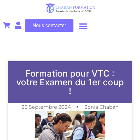
Nous contacter
Les formations VTC
Les formations Taxi
L’examen VTC
Mon compte
Formation pour VTC :
votre Examen du 1er coup
!
26 Septembre 2024
Sonia Chaban