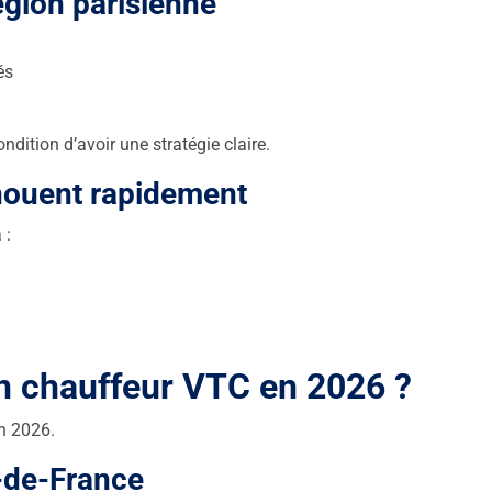
égion parisienne
és
condition d’avoir une stratégie claire.
houent rapidement
 :
n chauffeur VTC en 2026 ?
en 2026.
-de-France